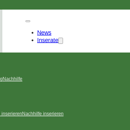
News
Inserate
ng
Nachhilfe
inserieren
Nachhilfe inserieren